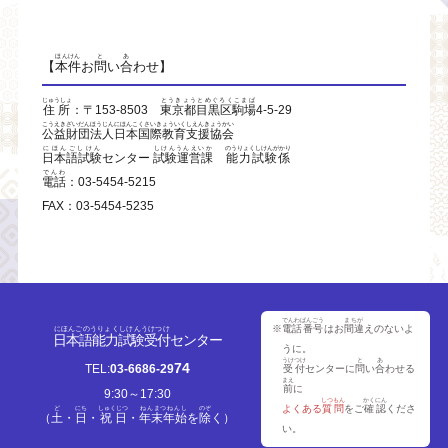
ほんけん
と
あ
【
本件
お
問
い
合
わせ】
じゅうしょ
とうきょうとめぐろくこまば
住所
：〒153-8503
東京都目黒区駒場
4-5-29
こうえきざいだんほうじんにほんこくさいきょういくしえんきょうかい
公益財団法人日本国際教育支援協会
にほんごしけん
しけんうんえいか
のうりょくしけんがかり
日本語試験
センター
試験運営課
能力試験係
でんわ
電話
：03-5454-5215
FAX：03-5454-5235
でんわばんごう
まちが
※
電話番号
はお
間違
えのないよ
にほんごのうりょくしけんうけつけ
日本語能力試験受付
センター
うに。
うけつけ
と
あ
74
TEL:
03-6686-29
受付
センターに
問
い
合
わせる
まえ
前
に
9:30～17:30
しつもん
かくにん
よくある
質問
をご
確認
くださ
ど
にち
しゅくじつ
ねんまつねんし
のぞ
（
土
・
日
・
祝日
・
年末年始
を
除
く）
い。